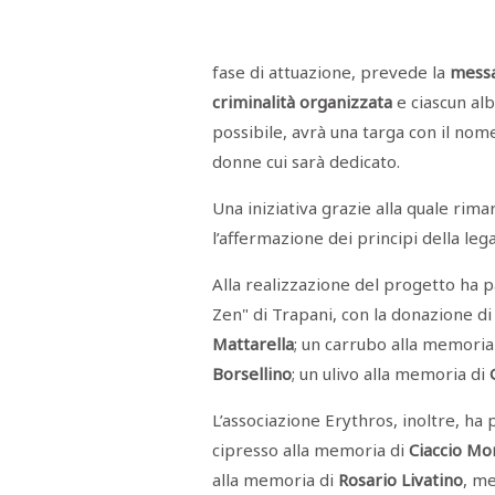
Menù
POLITICA
CRONACA
CORONAVIRUS
ECONOMIA
SPORT
CULTURA
SCUOLA
ANTIMAFIA
INCHIESTE
fase di attuazione, prevede la
messa
criminalità organizzata
e ciascun alb
possibile, avrà una targa con il nome
Sezioni
donne cui sarà dedicato.
EDITORIALI
RUBRICHE
Una iniziativa grazie alla quale rima
ISTITUZIONI
l’affermazione dei principi della leg
CITTADINANZA
LETTERE
Alla realizzazione del progetto ha 
OPINIONI
VIDEO
Zen" di Trapani, con la donazione d
EVENTI
Mattarella
; un carrubo alla memoria
PODCAST
Borsellino
; un ulivo alla memoria di
NATIVE
ANNUNCI
L’associazione Erythros, inoltre, ha
MOTORI
&
DINTORNI
cipresso alla memoria di
Ciaccio
Mon
TROVOLAVORO
alla memoria di
Rosario
Livatino
, m
RASSEGNA