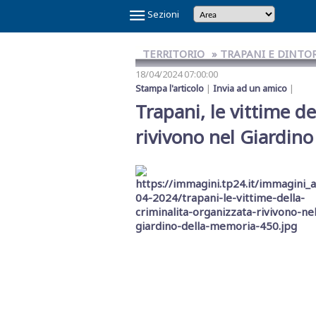
×
Sezioni
TERRITORIO
» TRAPANI E DINTO
18/04/2024 07:00:00
Stampa l'articolo
|
Invia ad un amico
|
Trapani, le vittime de
rivivono nel Giardin
Temi
Caldi
NOI
CAOS
CAOS
CARTOLINA
CICLONE
GAZA
GIBELLINA
IL
IL
IN
LA
LA
MAFIA
MARSALA
REFERENDUM
SCANDALO
SINDACA
VINITALY
E
SHARK
TRAPANI
DA
HARRY
CAPITALE
PONTE
RE
VINO
GRANDE
RETE
A
2026
SULLA
REFERTI
PATTI
2026
IL
CALCIO
MARSALA
SULLO
DI
VERITAS
SETE
DI
PETROSINO
GIUSTIZIA
PNRR
STRETTO
TRAPANI
MESSINA
DENARO