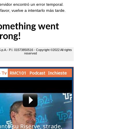
 Tv
RMC101
Podcast
Inchieste
unto su Riserve, strade,