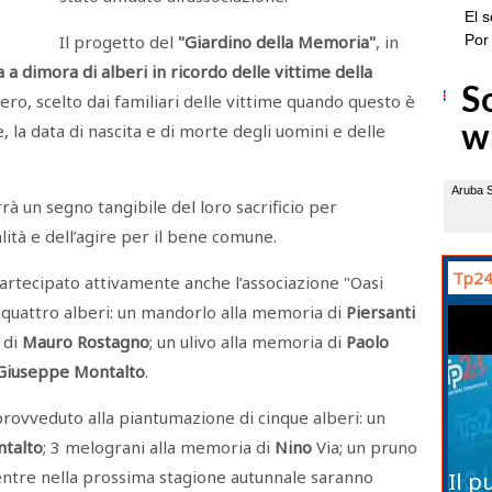
Il progetto del
"Giardino della Memoria"
, in
 a dimora di alberi in ricordo delle vittime della
ero, scelto dai familiari delle vittime quando questo è
, la data di nascita e di morte degli uomini e delle
rrà un segno tangibile del loro sacrificio per
alità e dell’agire per il bene comune.
Tp24
partecipato attivamente anche l’associazione "Oasi
i quattro alberi: un mandorlo alla memoria di
Piersanti
 di
Mauro
Rostagno
; un ulivo alla memoria di
Paolo
Giuseppe
Montalto
.
 provveduto alla piantumazione di cinque alberi: un
talto
; 3 melograni alla memoria di
Nino
Via; un pruno
entre nella prossima stagione autunnale saranno
Il p