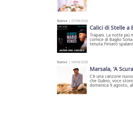
Native
| 07/08/2026
Calici di Stelle a
Trapani. La notte più 
cornice di Baglio Sorìa
tenuta Firriato spalanca
Native
| 04/08/2026
Marsala, 'A Scura
C'è una canzone nuova
che Gulino, voce storic
domenica 9 agosto, all'