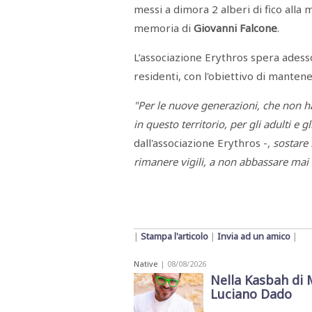
STAMPA
messi a dimora 2 alberi di fico alla
STUDIO
memoria di
Giovanni
Falcone
.
VIRA
SARCO
L’associazione Erythros spera adesso 
CANTINE
PAOLINI
residenti, con l'obiettivo di mantener
STUDIO
CULICCHIA
CNA
"Per le nuove generazioni, che non h
TRAPANI
in questo territorio, per gli adulti e
STUDIO
EVOLUTO
dall'associazione Erythros -
, sostare
CDR
CAMPIONE
rimanere vigili, a non abbassare mai l
TURNI
FARMACIE
SALUTE
E
BENESSERE
SE
NE
|
Stampa l'articolo
|
Invia ad un amico
|
ISCRIVITI
SONO
ANDATI
ALLA
Native
| 08/08/2026
NEWSLETTER
Nella Kasbah di 
Luciano Dado