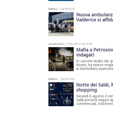
Native
| 04/08/2026
Nuova ambulanza 
Valderice si affida
Giudiziaria
| 2026-08-01 08:32:00
Mafia a Petrosino
indagati
In carcere dodici dei q
Rosini, ha invece respi
ai domiciliari) avanzate
Native
| 04/08/2026
Notte dei Saldi,
shopping
Giovedì 6 agosto il ce
Saldi porterà negozi ap
commerciali, trasforma