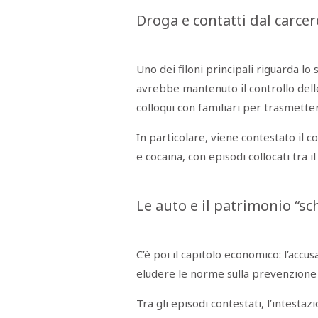
STAMPA
Droga e contatti dal carcer
STUDIO
VIRA
SARCO
CANTINE
PAOLINI
Uno dei filoni principali riguarda l
STUDIO
avrebbe mantenuto il controllo delle 
CULICCHIA
CNA
colloqui con familiari per trasmette
TRAPANI
STUDIO
EVOLUTO
In particolare, viene contestato il c
CDR
e cocaina, con episodi collocati tra il
CAMPIONE
TURNI
FARMACIE
SALUTE
Le auto e il patrimonio “s
E
BENESSERE
SE
NE
ISCRIVITI
SONO
ANDATI
C’è poi il capitolo economico: l’accus
ALLA
eludere le norme sulla prevenzione
NEWSLETTER
Tra gli episodi contestati, l’intestaz