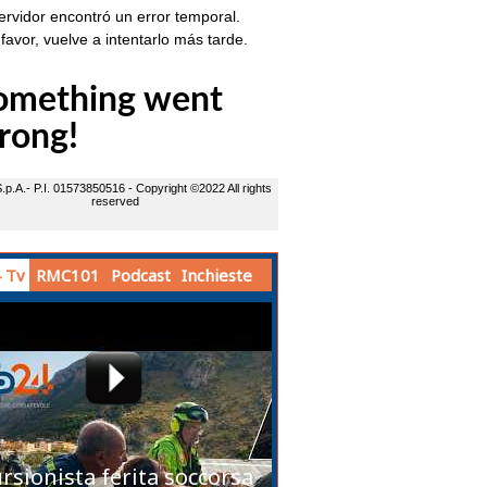
 Tv
RMC101
Podcast
Inchieste
rsionista ferita soccorsa