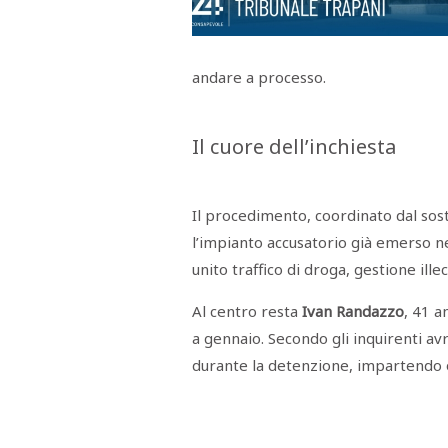
Menù
POLITICA
CRONACA
CORONAVIRUS
ECONOMIA
SPORT
CULTURA
SCUOLA
ANTIMAFIA
INCHIESTE
andare a processo.
Sezioni
Il cuore dell’inchiesta
EDITORIALI
RUBRICHE
ISTITUZIONI
Il procedimento, coordinato dal so
CITTADINANZA
l’impianto accusatorio già emerso ne
LETTERE
OPINIONI
unito traffico di droga, gestione illec
VIDEO
EVENTI
Al centro resta
Ivan Randazzo
, 41 a
PODCAST
a gennaio. Secondo gli inquirenti av
NATIVE
ANNUNCI
durante la detenzione, impartendo or
MOTORI
&
DINTORNI
TROVOLAVORO
RASSEGNA