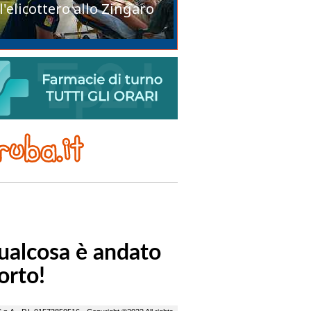
l'elicottero allo Zingaro