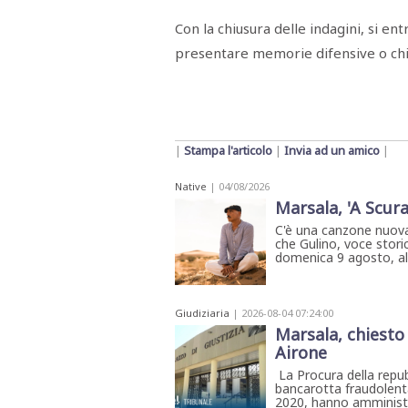
Con la chiusura delle indagini, si ent
presentare memorie difensive o chi
|
Stampa l'articolo
|
Invia ad un amico
|
Native
| 04/08/2026
Marsala, 'A Scura
C'è una canzone nuova
che Gulino, voce storic
domenica 9 agosto, all'
Giudiziaria
| 2026-08-04 07:24:00
Marsala, chiesto 
Airone
La Procura della repubb
bancarotta fraudolenta,
2020, hanno amministra