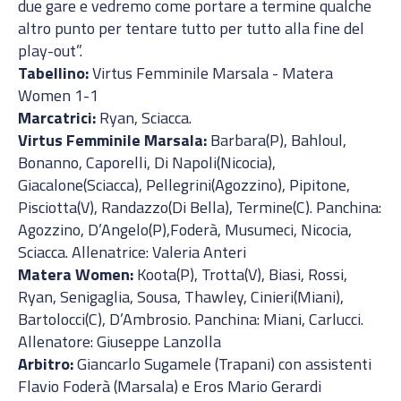
due gare e vedremo come portare a termine qualche
altro punto per tentare tutto per tutto alla fine del
play-out”.
Tabellino:
Virtus Femminile Marsala - Matera
Women 1-1
Marcatrici:
Ryan, Sciacca.
Virtus Femminile Marsala:
Barbara(P), Bahloul,
Bonanno, Caporelli, Di Napoli(Nicocia),
Giacalone(Sciacca), Pellegrini(Agozzino), Pipitone,
Pisciotta(V), Randazzo(Di Bella), Termine(C). Panchina:
Agozzino, D’Angelo(P),Foderà, Musumeci, Nicocia,
Sciacca. Allenatrice: Valeria Anteri
Matera Women:
Koota(P), Trotta(V), Biasi, Rossi,
Ryan, Senigaglia, Sousa, Thawley, Cinieri(Miani),
Bartolocci(C), D’Ambrosio. Panchina: Miani, Carlucci.
Allenatore: Giuseppe Lanzolla
Arbitro:
Giancarlo Sugamele (Trapani) con assistenti
Flavio Foderà (Marsala) e Eros Mario Gerardi