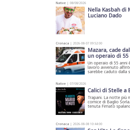
STAMPA
Native
| 08/08/2026
Nella Kasbah di 
STUDIO
VIRA
Luciano Dado
SARCO
CANTINE
PAOLINI
STUDIO
CULICCHIA
CNA
Cronaca
| 2026-08-07 09:52:00
TRAPANI
Mazara, cade dal
STUDIO
un operaio di 55
EVOLUTO
CDR
Un operaio di 55 anni è
CAMPIONE
lavoro avvenuto all’int
TURNI
sarebbe caduto dalla s
FARMACIE
SALUTE
E
Native
| 07/08/2026
BENESSERE
Calici di Stelle a
SE
NE
Trapani. La notte più 
ISCRIVITI
SONO
cornice di Baglio Sorìa
ANDATI
ALLA
tenuta Firriato spalanca
NEWSLETTER
Cronaca
| 2026-08-08 10:44:00