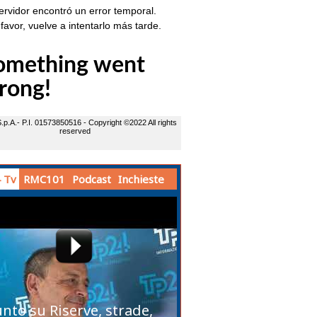
 Tv
RMC101
Podcast
Inchieste
unto su Riserve, strade,