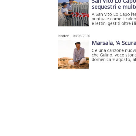
San Vito Lo Capo,
sequestri e mult
A San Vito Lo Capo l’e
puntuale come il caldo
e lettini gestiti oltre i
Native
| 04/08/2026
Marsala, 'A Scura
C'è una canzone nuova
che Gulino, voce storic
domenica 9 agosto, all'