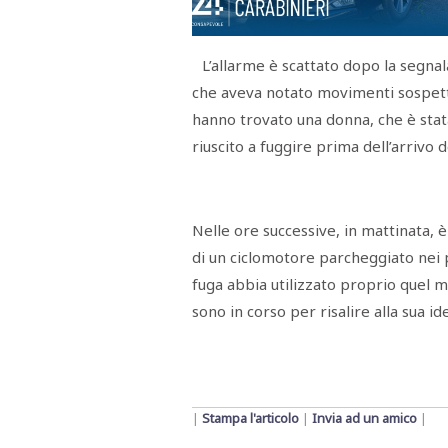
Menù
POLITICA
CRONACA
CORONAVIRUS
ECONOMIA
SPORT
CULTURA
SCUOLA
ANTIMAFIA
INCHIESTE
L’allarme è scattato dopo la segnal
che aveva notato movimenti sospetti.
hanno trovato una donna, che è stata
Sezioni
riuscito a fuggire prima dell’arrivo d
EDITORIALI
RUBRICHE
ISTITUZIONI
CITTADINANZA
Nelle ore successive, in mattinata, 
LETTERE
di un ciclomotore parcheggiato nei p
OPINIONI
VIDEO
fuga abbia utilizzato proprio quel m
EVENTI
sono in corso per risalire alla sua ide
PODCAST
NATIVE
ANNUNCI
MOTORI
&
DINTORNI
|
Stampa l'articolo
|
Invia ad un amico
|
TROVOLAVORO
RASSEGNA