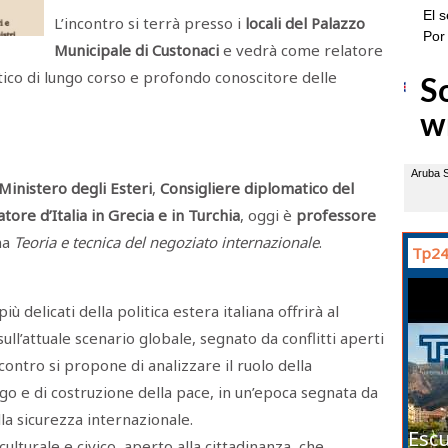
L’incontro si terrà presso i
locali del Palazzo
Municipale di Custonaci
e vedrà come relatore
tico di lungo corso e profondo conoscitore delle
Ministero degli Esteri
,
Consigliere diplomatico del
ore d’Italia in Grecia e in Turchia
, oggi è
professore
na
Teoria e tecnica del negoziato internazionale
.
Tp24
ù delicati della politica estera italiana offrirà al
ull’attuale scenario globale, segnato da conflitti aperti
contro si propone di analizzare il ruolo della
o e di costruzione della pace, in un’epoca segnata da
lla sicurezza internazionale.
Escu
turale e civico, aperto alla cittadinanza, che