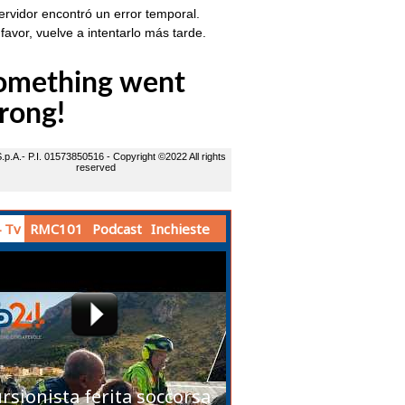
 Tv
RMC101
Podcast
Inchieste
rsionista ferita soccorsa