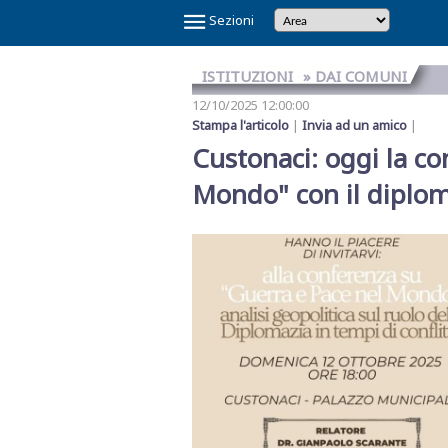
×
Sezioni
ISTITUZIONI
» DAI COMUNI
12/10/2025 12:00:00
Stampa l'articolo
|
Invia ad un amico
|
Custonaci: oggi la co
Mondo" con il diplom
Temi
Caldi
NOI
CAOS
CAOS
CARTOLINA
CICLONE
GAZA
GIBELLINA
IL
IL
IN
LA
LA
MAFIA
MARSALA
REFERENDUM
SCANDALO
SINDACA
VINITALY
E
SHARK
TRAPANI
DA
HARRY
CAPITALE
PONTE
RE
VINO
GRANDE
RETE
A
2026
SULLA
REFERTI
PATTI
2026
IL
CALCIO
MARSALA
SULLO
DI
VERITAS
SETE
DI
PETROSINO
GIUSTIZIA
PNRR
STRETTO
TRAPANI
MESSINA
DENARO