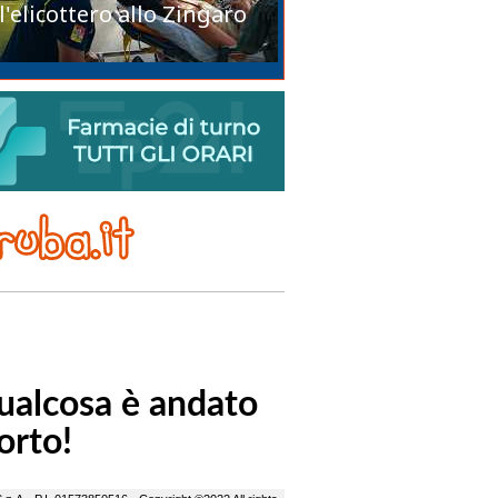
l'elicottero allo Zingaro