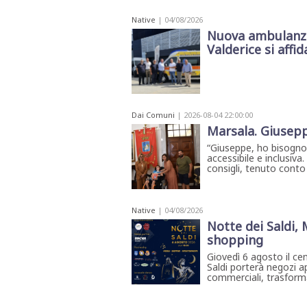
Native
| 04/08/2026
Nuova ambulanza 
Valderice si affida
Dai Comuni
| 2026-08-04 22:00:00
Marsala. Giusepp
“Giuseppe, ho bisogno 
accessibile e inclusiva
consigli, tenuto conto 
Native
| 04/08/2026
Notte dei Saldi,
shopping
Giovedì 6 agosto il ce
Saldi porterà negozi ap
commerciali, trasforma