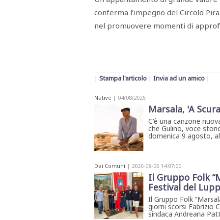
STAMPA
conferma l’impegno del Circolo Pira
STUDIO
VIRA
nel promuovere momenti di approfon
SARCO
CANTINE
PAOLINI
STUDIO
CULICCHIA
CNA
TRAPANI
|
Stampa l'articolo
|
Invia ad un amico
|
STUDIO
EVOLUTO
Native
| 04/08/2026
CDR
Marsala, 'A Scura
CAMPIONE
TURNI
C'è una canzone nuova
FARMACIE
che Gulino, voce storic
SALUTE
domenica 9 agosto, all'
E
BENESSERE
SE
NE
Dai Comuni
| 2026-08-06 14:07:00
ISCRIVITI
SONO
ANDATI
Il Gruppo Folk “M
ALLA
Festival del Lup
NEWSLETTER
Il Gruppo Folk “Marsala
giorni scorsi Fabrizio 
sindaca Andreana Patti 