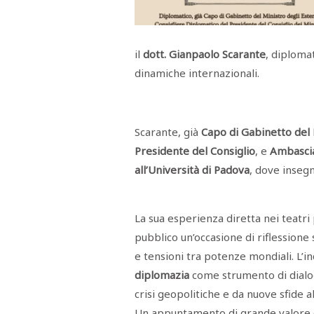
Menù
POLITICA
CRONACA
CORONAVIRUS
ECONOMIA
SPORT
CULTURA
SCUOLA
ANTIMAFIA
INCHIESTE
il
dott. Gianpaolo Scarante
, diploma
dinamiche internazionali.
Sezioni
EDITORIALI
RUBRICHE
Scarante, già
Capo di Gabinetto del 
ISTITUZIONI
Presidente del Consiglio
, e
Ambasciat
CITTADINANZA
all’Università di Padova
, dove inseg
LETTERE
OPINIONI
VIDEO
EVENTI
La sua esperienza diretta nei teatri pi
PODCAST
pubblico un’occasione di riflessione s
NATIVE
ANNUNCI
e tensioni tra potenze mondiali. L’in
MOTORI
diplomazia
come strumento di dialog
&
DINTORNI
crisi geopolitiche e da nuove sfide a
TROVOLAVORO
Un appuntamento di grande valore cul
RASSEGNA