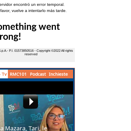
 Tv
RMC101
Podcast
Inchieste
a Mazara, Tari, le