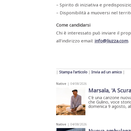
STAMPA
– Spirito di iniziativa e predisposizi
STUDIO
VIRA
– Disponibilità a muoversi nel territ
SARCO
CANTINE
Come candidarsi
PAOLINI
Chi è interessato può inviare il prop
STUDIO
CULICCHIA
all’indirizzo email:
info@liuzza.com
.
CNA
TRAPANI
STUDIO
EVOLUTO
CDR
CAMPIONE
TURNI
|
Stampa l'articolo
|
Invia ad un amico
|
FARMACIE
SALUTE
E
Native
| 04/08/2026
BENESSERE
Marsala, 'A Scura
SE
NE
C'è una canzone nuova
ISCRIVITI
SONO
che Gulino, voce storic
ANDATI
domenica 9 agosto, all'
ALLA
NEWSLETTER
Native
| 04/08/2026