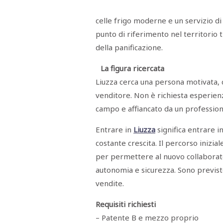
Menù
celle frigo moderne e un servizio di
POLITICA
CRONACA
CORONAVIRUS
ECONOMIA
SPORT
CULTURA
SCUOLA
ANTIMAFIA
INCHIESTE
punto di riferimento nel territorio
della panificazione.
Sezioni
La figura ricercata
EDITORIALI
Liuzza cerca una persona motivata, c
RUBRICHE
venditore. Non è richiesta esperienz
ISTITUZIONI
campo e affiancato da un professionis
CITTADINANZA
LETTERE
OPINIONI
Entrare in
Liuzza
significa entrare i
VIDEO
costante crescita. Il percorso iniz
EVENTI
per permettere al nuovo collaborat
PODCAST
autonomia e sicurezza. Sono previste
NATIVE
ANNUNCI
vendite.
MOTORI
&
DINTORNI
Requisiti richiesti
TROVOLAVORO
– Patente B e mezzo proprio
RASSEGNA