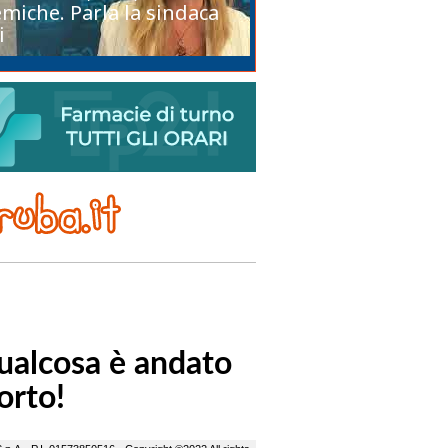
miche. Parla la sindaca
i