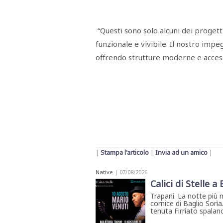
STAMPA
STUDIO
VIRA
“Questi sono solo alcuni dei proget
SARCO
CANTINE
funzionale e vivibile. Il nostro impe
PAOLINI
offrendo strutture moderne e access
STUDIO
CULICCHIA
CNA
TRAPANI
STUDIO
EVOLUTO
CDR
CAMPIONE
TURNI
FARMACIE
SALUTE
E
BENESSERE
|
Stampa l'articolo
|
Invia ad un amico
|
SE
NE
ISCRIVITI
SONO
Native
| 07/08/2026
ANDATI
ALLA
Calici di Stelle a
NEWSLETTER
Trapani. La notte più 
cornice di Baglio Sorìa
tenuta Firriato spalanca