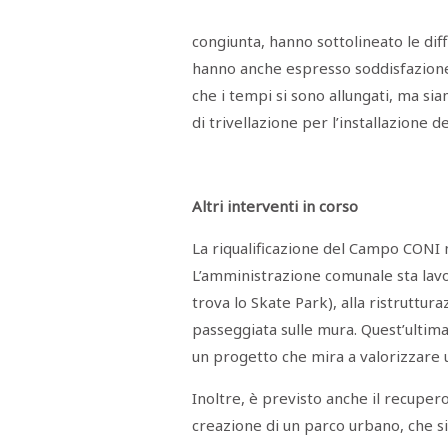
Menù
congiunta, hanno sottolineato le diff
POLITICA
CRONACA
CORONAVIRUS
ECONOMIA
SPORT
CULTURA
SCUOLA
ANTIMAFIA
INCHIESTE
hanno anche espresso soddisfazione 
che i tempi si sono allungati, ma sia
Sezioni
di trivellazione per l’installazione d
EDITORIALI
RUBRICHE
ISTITUZIONI
Altri interventi in corso
CITTADINANZA
LETTERE
La riqualificazione del Campo CONI 
OPINIONI
L’amministrazione comunale sta lav
VIDEO
EVENTI
trova lo Skate Park), alla ristruttura
PODCAST
passeggiata sulle mura. Quest’ultima
NATIVE
un progetto che mira a valorizzare u
ANNUNCI
MOTORI
&
Inoltre, è previsto anche il recuper
DINTORNI
creazione di un parco urbano, che s
TROVOLAVORO
RASSEGNA