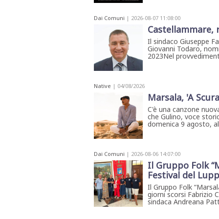
Dai Comuni
| 2026-08-07 11:08:00
Castellammare, r
Il sindaco Giuseppe Fa
Giovanni Todaro, nomin
2023Nel provvedimento 
Native
| 04/08/2026
Marsala, 'A Scura
C'è una canzone nuova
che Gulino, voce storic
domenica 9 agosto, all'
Dai Comuni
| 2026-08-06 14:07:00
Il Gruppo Folk “M
Festival del Lup
Il Gruppo Folk “Marsala
giorni scorsi Fabrizio 
sindaca Andreana Patti 