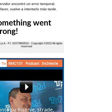
 Tv
RMC101
Podcast
Inchieste
unto su Riserve, strade,