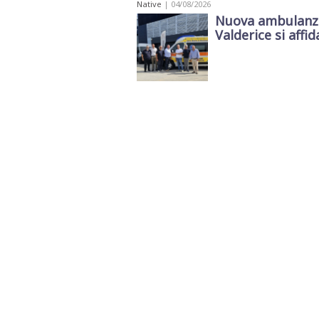
Native
| 04/08/2026
Nuova ambulanza 
Valderice si affida