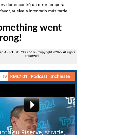
 Tv
RMC101
Podcast
Inchieste
unto su Riserve, strade,