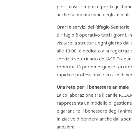
STAMPA
pericolosi. L'importo per la gestione 
STUDIO
VIRA
anche l'alimentazione degli animali.
SARCO
CANTINE
Orari e servizi del Rifugio Sanitario
PAOLINI
STUDIO
Il rifugio è operativo tutti i giorni, i
CULICCHIA
visitare la struttura ogni giorno dall
CNA
TRAPANI
alle 13:00, è dedicato alla registrazi
STUDIO
EVOLUTO
servizio veterinario dell’ASP Trapan
CDR
CAMPIONE
reperibilità per emergenze territori
TURNI
rapida e professionale in caso di nec
FARMACIE
SALUTE
E
Una rete per il benessere animale
BENESSERE
SE
La collaborazione tra il canile RI.CA.
NE
ISCRIVITI
SONO
rappresenta un modello di gestione
ANDATI
ALLA
e garantire il benessere degli animali
NEWSLETTER
iniziative dipenderà anche dalla sen
adozioni.