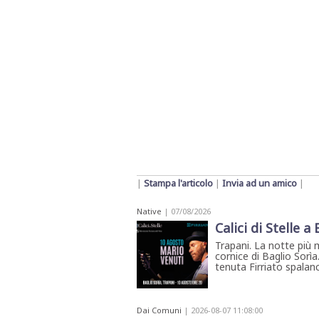
|
Stampa l'articolo
|
Invia ad un amico
|
Native
| 07/08/2026
Calici di Stelle a
Trapani. La notte più 
cornice di Baglio Sorìa
tenuta Firriato spalanca
Dai Comuni
| 2026-08-07 11:08:00