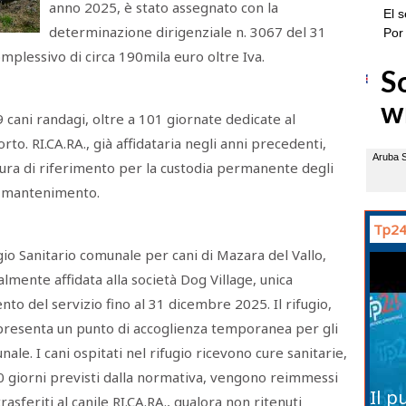
anno 2025, è stato assegnato con la
determinazione dirigenziale n. 3067 del 31
plessivo di circa 190mila euro oltre Iva.
 cani randagi, oltre a 101 giornate dedicate al
to. RI.CA.RA., già affidataria negli anni precedenti,
ura di riferimento per la custodia permanente degli
 e mantenimento.
Tp24
gio Sanitario comunale per cani di Mazara del Vallo,
almente affidata alla società Dog Village, unica
nto del servizio fino al 31 dicembre 2025. Il rifugio,
ppresenta un punto di accoglienza temporanea per gli
ale. I cani ospitati nel rifugio ricevono cure sanitarie,
0 giorni previsti dalla normativa, vengono reimmessi
Il p
trasferiti al canile RI.CA.RA., qualora non ritenuti