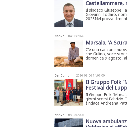
Castellammare, r
Il sindaco Giuseppe Fa
Giovanni Todaro, nomin
2023Nel provvedimento 
Native
| 04/08/2026
Marsala, 'A Scura
C'è una canzone nuova
che Gulino, voce storic
domenica 9 agosto, all'
Dai Comuni
| 2026-08-06 14:07:00
Il Gruppo Folk “M
Festival del Lup
Il Gruppo Folk “Marsala
giorni scorsi Fabrizio 
sindaca Andreana Patti 
Native
| 04/08/2026
Nuova ambulanza 