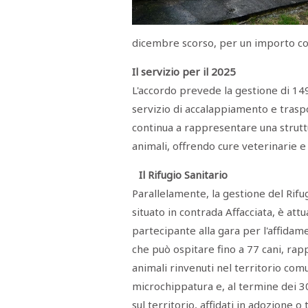
Menù
POLITICA
CRONACA
CORONAVIRUS
ECONOMIA
SPORT
CULTURA
SCUOLA
ANTIMAFIA
INCHIESTE
dicembre scorso, per un importo com
Il servizio per il 2025
Sezioni
L'accordo prevede la gestione di 149
servizio di accalappiamento e traspor
EDITORIALI
RUBRICHE
continua a rappresentare una strutt
ISTITUZIONI
animali, offrendo cure veterinarie
CITTADINANZA
LETTERE
Il Rifugio Sanitario
OPINIONI
VIDEO
Parallelamente, la gestione del Rifu
EVENTI
situato in contrada Affacciata, è attu
PODCAST
partecipante alla gara per l'affidame
NATIVE
che può ospitare fino a 77 cani, ra
ANNUNCI
MOTORI
animali rinvenuti nel territorio comun
&
DINTORNI
microchippatura e, al termine dei 3
TROVOLAVORO
sul territorio, affidati in adozione o 
RASSEGNA