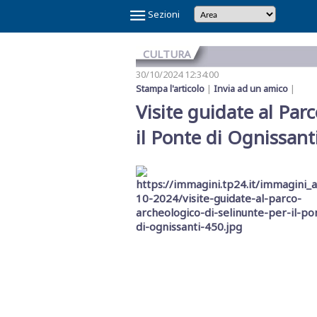
×
Sezioni
CULTURA
30/10/2024 12:34:00
Stampa l'articolo
|
Invia ad un amico
|
Visite guidate al Par
il Ponte di Ognissant
Temi
Caldi
NOI
CAOS
CAOS
CARTOLINA
CICLONE
GAZA
GIBELLINA
IL
IL
IN
LA
LA
MAFIA
MARSALA
REFERENDUM
SCANDALO
SINDACA
VINITALY
E
SHARK
TRAPANI
DA
HARRY
CAPITALE
PONTE
RE
VINO
GRANDE
RETE
A
2026
SULLA
REFERTI
PATTI
2026
IL
CALCIO
MARSALA
SULLO
DI
VERITAS
SETE
DI
PETROSINO
GIUSTIZIA
PNRR
STRETTO
TRAPANI
MESSINA
DENARO