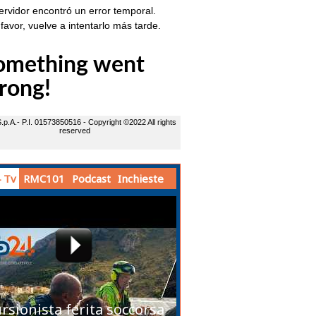
 Tv
RMC101
Podcast
Inchieste
rsionista ferita soccorsa