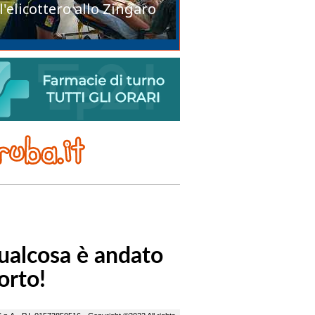
l'elicottero allo Zingaro