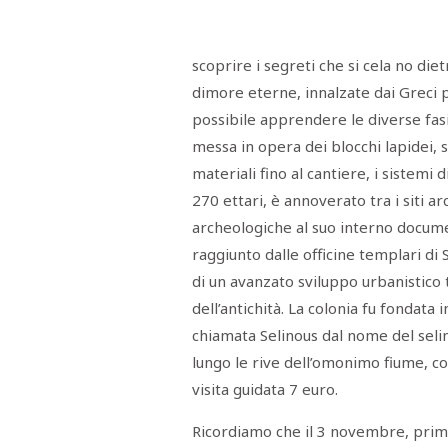
Menù
POLITICA
CRONACA
CORONAVIRUS
ECONOMIA
SPORT
CULTURA
SCUOLA
ANTIMAFIA
INCHIESTE
scoprire i segreti che si cela no die
dimore eterne, innalzate dai Greci pe
possibile apprendere le diverse fasi 
Sezioni
messa in opera dei blocchi lapidei, 
EDITORIALI
materiali fino al cantiere, i sistemi 
RUBRICHE
270 ettari, è annoverato tra i siti 
ISTITUZIONI
CITTADINANZA
archeologiche al suo interno documen
LETTERE
raggiunto dalle officine templari di 
OPINIONI
VIDEO
di un avanzato sviluppo urbanistico 
EVENTI
dell’antichità. La colonia fu fondata 
PODCAST
chiamata Selinous dal nome del seli
NATIVE
lungo le rive dell’omonimo fiume, 
ANNUNCI
MOTORI
visita guidata 7 euro.
&
DINTORNI
TROVOLAVORO
Ricordiamo che il 3 novembre, prim
RASSEGNA