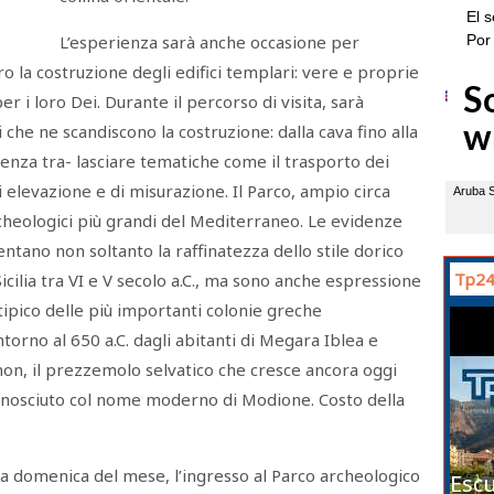
L’esperienza sarà anche occasione per
tro la costruzione degli edifici templari: vere e proprie
r i loro Dei. Durante il percorso di visita, sarà
che ne scandiscono la costruzione: dalla cava fino alla
senza tra- lasciare tematiche come il trasporto dei
di elevazione e di misurazione. Il Parco, ampio circa
archeologici più grandi del Mediterraneo. Le evidenze
tano non soltanto la raffinatezza dello stile dorico
Tp24
Sicilia tra VI e V secolo a.C., ma sono anche espressione
tipico delle più importanti colonie greche
intorno al 650 a.C. dagli abitanti di Megara Iblea e
non, il prezzemolo selvatico che cresce ancora oggi
conosciuto col nome moderno di Modione. Costo della
a domenica del mese, l’ingresso al Parco archeologico
Escu