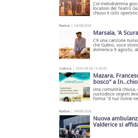
Col melodramma giocos
location del Teatro Giu
chiuso il ciclo operist
Native
| 04/08/2026
Marsala, 'A Scura
C'è una canzone nuova
che Gulino, voce storic
domenica 9 agosto, all'
Cultura
| 2026-08-06 13:42:00
Mazara, Francesc
bosco" a In...chi
Una comunità chiusa, 
custodisce segreti des
forma "Il tuo nome ne
Native
| 04/08/2026
Nuova ambulanza 
Valderice si affida