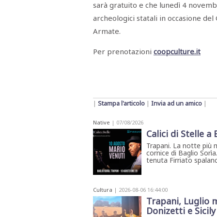
sarà gratuito e che lunedì 4 novembr
STAMPA
STUDIO
archeologici statali in occasione de
VIRA
SARCO
Armate.
CANTINE
PAOLINI
Per prenotazioni
coopculture.it
STUDIO
CULICCHIA
CNA
TRAPANI
STUDIO
EVOLUTO
CDR
|
Stampa l'articolo
|
Invia ad un amico
|
CAMPIONE
TURNI
Native
| 07/08/2026
FARMACIE
Calici di Stelle a
SALUTE
E
BENESSERE
Trapani. La notte più 
cornice di Baglio Sorìa
SE
NE
tenuta Firriato spalanca
ISCRIVITI
SONO
ANDATI
ALLA
NEWSLETTER
Cultura
| 2026-08-06 16:44:00
Trapani, Luglio m
Donizetti e Sicil