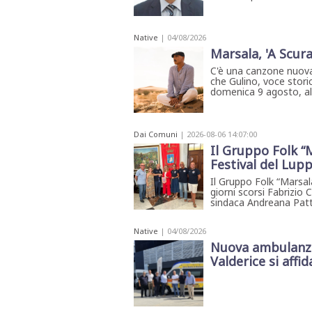
STAMPA
STUDIO
VIRA
Native
| 04/08/2026
SARCO
Marsala, 'A Scura
CANTINE
PAOLINI
C'è una canzone nuova
STUDIO
che Gulino, voce storic
CULICCHIA
domenica 9 agosto, all'
CNA
TRAPANI
STUDIO
EVOLUTO
Dai Comuni
| 2026-08-06 14:07:00
CDR
Il Gruppo Folk “M
CAMPIONE
Festival del Lup
TURNI
FARMACIE
Il Gruppo Folk “Marsala
giorni scorsi Fabrizio 
SALUTE
E
sindaca Andreana Patti 
BENESSERE
SE
NE
Native
| 04/08/2026
ISCRIVITI
SONO
ANDATI
Nuova ambulanza 
ALLA
Valderice si affida
NEWSLETTER