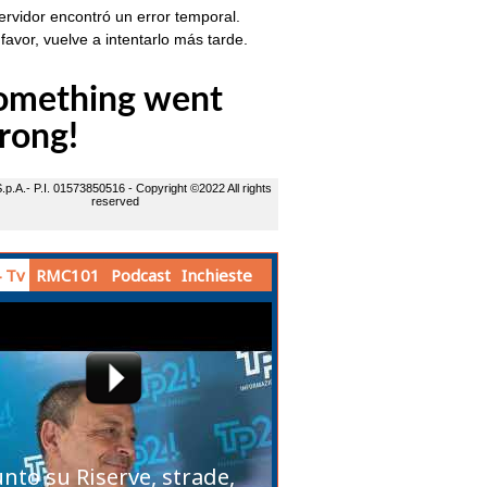
 Tv
RMC101
Podcast
Inchieste
unto su Riserve, strade,