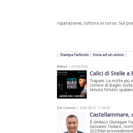
Menù
POLITICA
CRONACA
CORONAVIRUS
ECONOMIA
SPORT
CULTURA
SCUOLA
ANTIMAFIA
INCHIESTE
riparazione, tuttora in corso. Sul po
Sezioni
EDITORIALI
RUBRICHE
|
Stampa l'articolo
|
Invia ad un amico
|
ISTITUZIONI
CITTADINANZA
Native
| 07/08/2026
Calici di Stelle a
LETTERE
OPINIONI
Trapani. La notte più 
VIDEO
cornice di Baglio Sorìa
EVENTI
tenuta Firriato spalanca
PODCAST
NATIVE
ANNUNCI
Dai Comuni
| 2026-08-07 11:08:00
MOTORI
Castellammare, r
&
DINTORNI
Il sindaco Giuseppe Fa
Giovanni Todaro, nomin
TROVOLAVORO
2023Nel provvedimento 
RASSEGNA