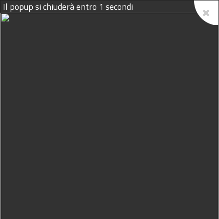
10/08/2026
Marsala, la chiesa di San
Matteo festeggia Santa Lucia