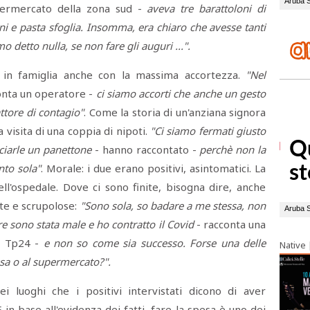
ermercato della zona sud -
aveva tre barattoloni di
ini e pasta sfoglia. Insomma, era chiaro che avesse tanti
o detto nulla, se non fare gli auguri ...".
i in famiglia anche con la massima accortezza.
"Nel
onta un operatore -
ci siamo accorti che anche un gesto
ttore di contagio"
. Come la storia di un'anziana signora
a visita di una coppia di nipoti.
"Ci siamo fermati giusto
sciarle un panettone
- hanno raccontato -
perchè non la
nto sola"
. Morale: i due erano positivi, asintomatici. La
ell'ospedale. Dove ci sono finite, bisogna dire, anche
te e scrupolose:
"Sono sola, so badare a me stessa, non
e sono stata male e ho contratto il Covid
- racconta una
a Tp24 -
e non so come sia successo. Forse una delle
Native
ssa o al supermercato?".
 luoghi che i positivi intervistati dicono di aver
 in base all'evidenza dei fatti, fare la spesa è uno dei