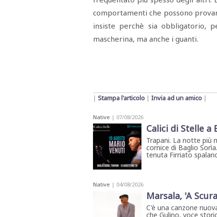
comportamenti che possono provare il
insiste perchè sia obbligatorio, p
mascherina, ma anche i guanti.
|
Stampa l'articolo
|
Invia ad un amico
|
Native
| 07/08/2026
Calici di Stelle a
Trapani. La notte più 
cornice di Baglio Sorìa
tenuta Firriato spalanca
Native
| 04/08/2026
Marsala, 'A Scura
C'è una canzone nuova
che Gulino, voce storic