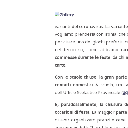
Menù
POLITICA
CRONACA
CORONAVIRUS
ECONOMIA
SPORT
CULTURA
SCUOLA
ANTIMAFIA
INCHIESTE
varianti del coronavirus. La variante
vogliamo prenderla con ironia, che c
Sezioni
per citare uno dei giochi preferiti 
EDITORIALI
nel territorio, come abbiamo racc
RUBRICHE
commesse durante le feste, da chi no
ISTITUZIONI
CITTADINANZA
carte.
LETTERE
OPINIONI
Con le scuole chiuse, la gran parte 
VIDEO
contatti domestici.
A scuola, tra l'
EVENTI
PODCAST
dell'Ufficio Scolastico Provinciale (
ag
NATIVE
ANNUNCI
E, paradossalmente, la chiusura de
MOTORI
occasioni di festa.
La maggior parte 
&
DINTORNI
di aver organizzato pranzi e cene 
TROVOLAVORO
aggiungono tutti. Il problema è capi
RASSEGNA