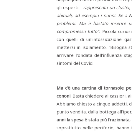
STAMPA
gli esperti -
rappresenta un cluster,
STUDIO
VIRA
abituali, ad esempio i nonni. Se a N
SARCO
problemi. Ma è bastato inserire un
CANTINE
PAOLINI
compromesso tutto".
Piccola curios
STUDIO
CULICCHIA
con quelli di un'intossicazione ga
CNA
TRAPANI
mettersi in isolamento. "Bisogna s
STUDIO
arrivare l'ondata dell'influenza s
EVOLUTO
CDR
sintomi del Covid.
CAMPIONE
TURNI
FARMACIE
SALUTE
E
Ma c'è una cartina di tornasole pe
BENESSERE
SE
cenoni.
Basta chiedere ai cassieri, a
NE
ISCRIVITI
SONO
Abbiamo chiesto a cinque addetti, di 
ANDATI
ALLA
punto vendita, dalla bottega all'iper
NEWSLETTER
anni la spesa è stata più frazionata,
soprattutto nelle periferie, hanno f