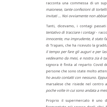
racconta una commessa di un sup
maionese, tante confezioni di tortell
invitati ... Noi ovviamente non abbiam
Tanti, dicevamo, i contagi passat
tentativo di tracciare i contagi
- racc
innocente, ma imprudente, è stato fa
di Trapani, che ha ricevuto la gradit
il tempo per fare gli auguri e per la
vedevamo da mesi, e nostra zia è ta
signora è finita al reparto Covid d
persone che sono state molto atten
ho avuto contatti con nessuno. Eppur
marsalese che risiede nel centro 
poche volte in cui sono andata a me
Proprio il supermercato è uno dei
frequentato più spesso degli altri. E