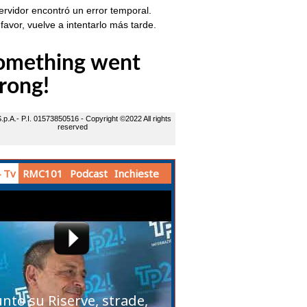
 Tv
RMC101
Podcast
Inchieste
unto su Riserve, strade,