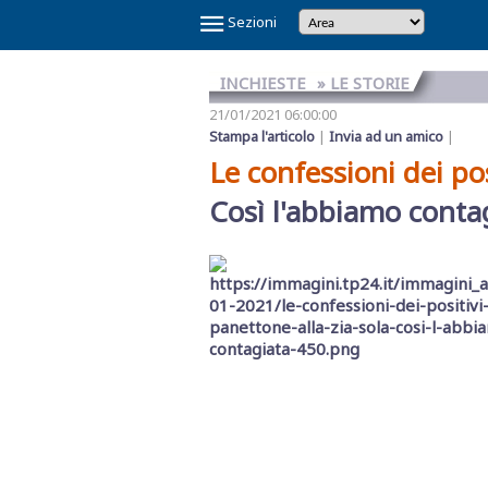
×
Sezioni
INCHIESTE
» LE STORIE
21/01/2021 06:00:00
Stampa l'articolo
|
Invia ad un amico
|
Le confessioni dei pos
Così l'abbiamo conta
Temi
Caldi
NOI
CAOS
CAOS
CARTOLINA
CICLONE
GAZA
GIBELLINA
IL
IL
IN
LA
LA
MAFIA
MARSALA
REFERENDUM
SCANDALO
SINDACA
VINITALY
E
SHARK
TRAPANI
DA
HARRY
CAPITALE
PONTE
RE
VINO
GRANDE
RETE
A
2026
SULLA
REFERTI
PATTI
2026
IL
CALCIO
MARSALA
SULLO
DI
VERITAS
SETE
DI
PETROSINO
GIUSTIZIA
PNRR
STRETTO
TRAPANI
MESSINA
DENARO