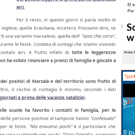
ieri.
Per il resto, in queste giorni si parla molto di
 inglese, quella brasiliana, eccetera. Possiamo dire, se
'è una variante marsalese, quella dell'
"asso che corre",
durante le feste. L'ondata di contagi che stiamo vivendo
ontato ieri, è frutto infatti di
tutte le leggerezze
n ha voluto rinunciare a pranzi di famiglia e giocate a
Tp24
dei positivi di Marsala e del territorio sono frutto di
altro, il rischio di contagio è minimo, secondo i dati
giornati a prima delle vacanze natalizie
).
lle scuole ha favorito i contatti in famiglia, per le
delle persone positive al tampone hanno
"confessato"
per le feste.
"Ma eravamo pochi"
è il particolare che
Il p
re cosa si intende per pochi:
"Ogni famiglia -
spiegano