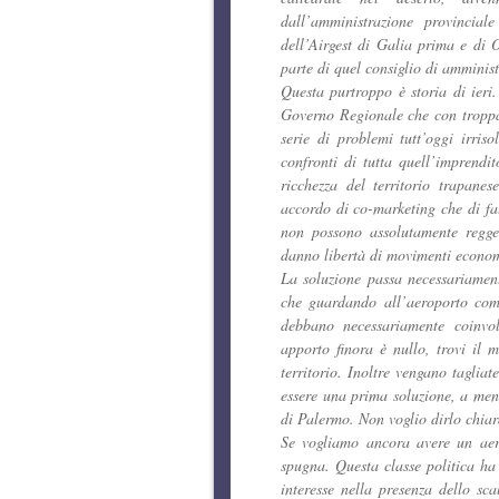
dall’amministrazione provincial
dell’Airgest di Galia prima e di
parte di quel consiglio di amminist
Questa purtroppo è storia di ieri.
Governo Regionale che con troppa 
serie di problemi tutt’oggi irriso
confronti di tutta quell’imprendi
ricchezza del territorio trapane
accordo di co-marketing che di fatt
non possono assolutamente regger
danno libertà di movimenti econom
La soluzione passa necessariamente
che guardando all’aeroporto come
debbano necessariamente coinvol
apporto finora è nullo, trovi il 
territorio. Inoltre vengano taglia
essere una prima soluzione, a men
di Palermo. Non voglio dirlo chiar
Se vogliamo ancora avere un aero
spugna. Questa classe politica ha 
interesse nella presenza dello sc