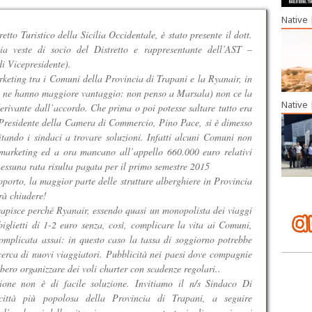
Native
retto Turistico della Sicilia Occidentale, è stato presente il dott.
a veste di socio del Distretto e rappresentante dell’AST –
di Vicepresidente).
rketing tra i Comuni della Provincia di Trapani e la Ryanair, in
e ne hanno maggiore vantaggio: non penso a Marsala) non ce la
Native
erivante dall’accordo. Che prima o poi potesse saltare tutto era
l Presidente della Camera di Commercio, Pino Pace, si è dimesso
itando i sindaci a trovare soluzioni. Infatti alcuni Comuni non
-marketing ed a ora mancano all’appello 660.000 euro relativi
essuna rata risulta pagata per il primo semestre 2015
oporto, la maggior parte delle strutture alberghiere in Provincia
rà chiudere!
apisce perché Ryanair, essendo quasi un monopolista dei viaggi
iglietti di 1-2 euro senza, così, complicare la vita ai Comuni,
complicata assai: in questo caso la tassa di soggiorno potrebbe
icerca di nuovi viaggiatori. Pubblicità nei paesi dove compagnie
bero organizzare dei voli charter con scadenze regolari..
one non è di facile soluzione. Invitiamo il n/s Sindaco Di
città più popolosa della Provincia di Trapani, a seguire