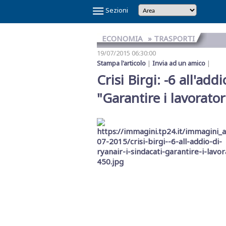
×
Sezioni
ECONOMIA
» TRASPORTI
19/07/2015 06:30:00
Stampa l'articolo
|
Invia ad un amico
|
Crisi Birgi: -6 all'add
"Garantire i lavorator
Temi
Caldi
NOI
CAOS
CAOS
CARTOLINA
CICLONE
GAZA
GIBELLINA
IL
IL
IN
LA
LA
MAFIA
MARSALA
REFERENDUM
SCANDALO
SINDACA
VINITALY
E
SHARK
TRAPANI
DA
HARRY
CAPITALE
PONTE
RE
VINO
GRANDE
RETE
A
2026
SULLA
REFERTI
PATTI
2026
IL
CALCIO
MARSALA
SULLO
DI
VERITAS
SETE
DI
PETROSINO
GIUSTIZIA
PNRR
STRETTO
TRAPANI
MESSINA
DENARO