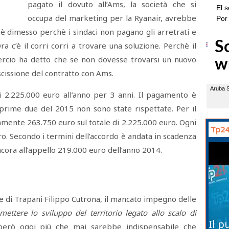
pagato il dovuto all’Ams, la società che si
occupa del marketing per la Ryanair, avrebbe
si è dimesso perchè i sindaci non pagano gli arretrati e
ra c’è il corri corri a trovare una soluzione. Perchè il
rcio ha detto che se non dovesse trovarsi un nuovo
cissione del contratto con Ams.
di 2.225.000 euro all’anno per 3 anni. Il pagamento è
e prime due del 2015 non sono state rispettate. Per il
amente 263.750 euro sul totale di 2.225.000 euro. Ogni
Tp24
o. Secondo i termini dell’accordo è andata in scadenza
cora all’appello 219.000 euro dell’anno 2014.
ale di Trapani Filippo Cutrona, il mancato impegno delle
mettere lo sviluppo del territorio legato allo scalo di
Il p
però oggi più che mai sarebbe indispensabile che