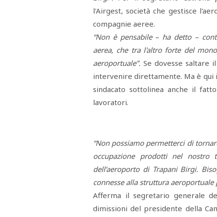
RASSEGNA
l'Airgest, società che gestisce l'ae
STAMPA
compagnie aeree.
STUDIO
VIRA
“Non è pensabile – ha detto – con
SARCO
aerea, che tra l'altro forte del mono
CANTINE
PAOLINI
aeroportuale”.
Se dovesse saltare il
STUDIO
CULICCHIA
intervenire direttamente. Ma è qui i
CNA
TRAPANI
sindacato sottolinea anche il fatto
STUDIO
lavoratori.
EVOLUTO
CDR
CAMPIONE
TURNI
FARMACIE
“Non possiamo permetterci di tornare
SALUTE
E
BENESSERE
occupazione prodotti nel nostro 
SE
dell’aeroporto di Trapani Birgi. Bis
NE
ISCRIVITI
SONO
ANDATI
connesse alla struttura aeroportuale p
ALLA
Afferma il segretario generale de
NEWSLETTER
dimissioni del presidente della Ca