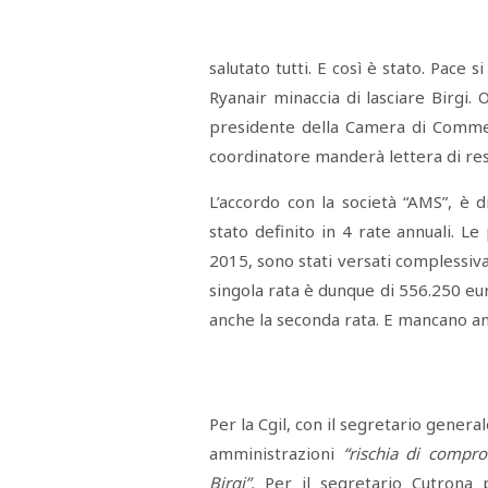
Menù
salutato tutti. E così è stato. Pace 
POLITICA
CRONACA
CORONAVIRUS
ECONOMIA
SPORT
CULTURA
SCUOLA
ANTIMAFIA
INCHIESTE
Ryanair minaccia di lasciare Birgi. O
presidente della Camera di Comme
Sezioni
coordinatore manderà lettera di res
EDITORIALI
L’accordo con la società “AMS”, è 
RUBRICHE
stato definito in 4 rate annuali. L
ISTITUZIONI
2015, sono stati versati complessiv
CITTADINANZA
singola rata è dunque di 556.250 eur
LETTERE
OPINIONI
anche la seconda rata. E mancano an
VIDEO
EVENTI
PODCAST
NATIVE
ANNUNCI
Per la Cgil, con il segretario gener
MOTORI
&
amministrazioni
“rischia di compro
DINTORNI
Birgi”.
Per il segretario Cutrona 
TROVOLAVORO