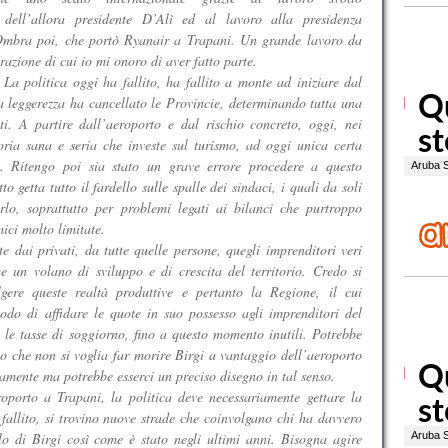
e dell’allora presidente D’Alì ed al lavoro alla presidenza
 Ombra poi, che portò Ryanair a Trapani. Un grande lavoro da
razione di cui io mi onoro di aver fatto parte.
 La politica oggi ha fallito, ha fallito a monte ad iniziare dal
leggerezza ha cancellato le Provincie, determinando tutta una
lti. A partire dall’aeroporto e dal rischio concreto, oggi, nei
toria sana e seria che investe sul turismo, ad oggi unica certa
se. Ritengo poi sia stato un grave errore procedere a questo
o getta tutto il fardello sulle spalle dei sindaci, i quali da soli
lo, soprattutto per problemi legati ai bilanci che purtroppo
ici molto limitate.
 dai privati, da tutte quelle persone, quegli imprenditori veri
 un volano di sviluppo e di crescita del territorio. Credo si
gere queste realtà produttive e pertanto la Regione, il cui
modo di affidare le quote in suo possesso agli imprenditori del
te le tasse di soggiorno, fino a questo momento inutili. Potrebbe
o che non si voglia far morire Birgi a vantaggio dell’aeroporto
amente ma potrebbe esserci un preciso disegno in tal senso.
porto a Trapani, la politica deve necessariamente gettare la
fallito, si trovino nuove strade che coinvolgano chi ha davvero
alo di Birgi così come è stato negli ultimi anni. Bisogna agire