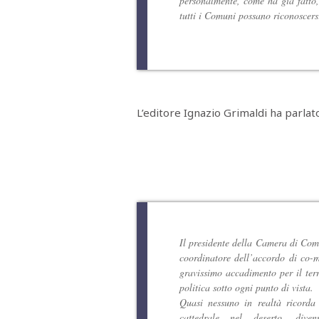
personalmente, come ha già fatto, 
tutti i Comuni possano riconoscersi
L’editore Ignazio Grimaldi ha parlato,
Il presidente della Camera di Comm
coordinatore dell’accordo di co-m
gravissimo accadimento per il terr
politica sotto ogni punto di vista.
Quasi nessuno in realtà ricorda
cattedrale nel deserto, dive