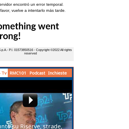
 Tv
RMC101
Podcast
Inchieste
unto su Riserve, strade,