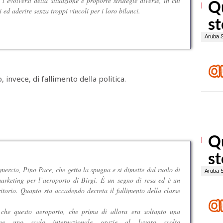
l’evolversi della situazione e proporre strategie diverse, in cui
 ed aderire senza troppi vincoli per i loro bilanci.
 invece, di fallimento della politica.
ercio, Pino Pace, che getta la spugna e si dimette dal ruolo di
arketing per l’aeroporto di Birgi. È un segno di resa ed è un
itorio. Quanto sta accadendo decreta il fallimento della classe
 che questo aeroporto, che prima di allora era soltanto una
nne uno scalo internazionale grazie al lavoro svolto