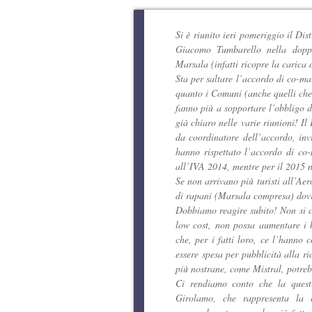
Si è riunito ieri pomeriggio il Dist
Giacomo Tumbarello nella doppi
Marsala (infatti ricopre la carica 
Sta per saltare l’accordo di co-ma
quanto i Comuni (anche quelli ch
fanno più a sopportare l’obbligo d
già chiaro nelle varie riunioni! I
da coordinatore dell’accordo, inv
hanno rispettato l’accordo di co
all’IVA 2014, mentre per il 2015 n
Se non arrivano più turisti all’Aer
di rapani (Marsala compresa) dov
Dobbiamo reagire subito! Non si c
low cost, non possa aumentare i b
che, per i fatti loro, ce l’hanno 
essere spesa per pubblicità alla r
più nostrane, come Mistral, potreb
Ci rendiamo conto che la questi
Girolamo, che rappresenta la 