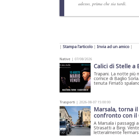
adesso, prima che sia tardi.
|
Stampa l'articolo
|
Invia ad un amico
|
Native
| 07/08/2026
Calici di Stelle a
Trapani. La notte più 
cornice di Baglio Sorìa
tenuta Firriato spalanca
Trasporti
| 2026-08-07 15:00:00
Marsala, torna il 
confronto con i
A Marsala i passaggi a 
Strasatti a Birgi. Venti
letteralmente fermarsi