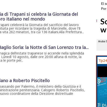
a di Trapani si celebra la Giornata del
voro italiano nel mondo
rapani celebrerà la Giornata del sacrificio del lavoro
ituita per ricordare la tragedia di Marcinelle, dove l'8
vita 262 minatori, tra cui 136 italiani.Alla Prefettura...
 Baglio Sorìa: la Notte di San Lorenzo tra la...
magica dell'estate trapanese si accende nella splendida
. Lunedì 10 agosto, dalle ore 20:00 all’una di notte, la
 le porte per...
Tp24
lano a Roberto Piscitello
assando per Palermo, il ministero della Giustizia e il
nistrazione penitenziaria. Calogero Roberto Piscitello,
l nuovo coordinatore della Direzione distrettuale
Il p