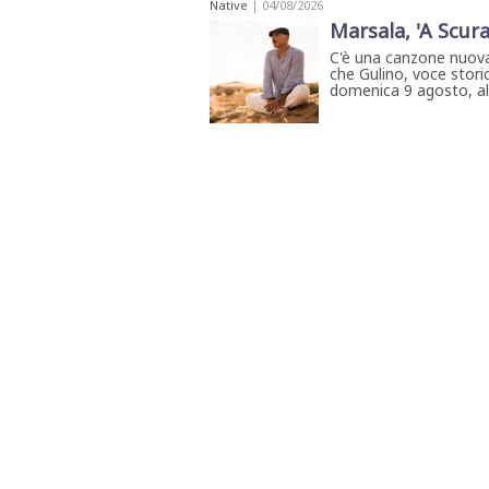
Native
| 04/08/2026
STAMPA
Marsala, 'A Scura
STUDIO
VIRA
C'è una canzone nuova
SARCO
che Gulino, voce storic
domenica 9 agosto, all'
CANTINE
PAOLINI
STUDIO
CULICCHIA
CNA
TRAPANI
STUDIO
EVOLUTO
CDR
CAMPIONE
TURNI
FARMACIE
SALUTE
E
BENESSERE
SE
NE
ISCRIVITI
SONO
ANDATI
ALLA
NEWSLETTER