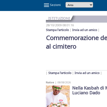
×
Sezioni
ISTITUZIONI
28/10/2009 08:01:16
Stampa l'articolo
|
Invia ad un amico
|
Commemorazione dei d
al cimitero
Temi
|
Stampa l'articolo
|
Invia ad un amico
|
Caldi
Native
| 08/08/2026
Nella Kasbah di 
NOI
CAOS
CAOS
CARTOLINA
CICLONE
GAZA
GIBELLINA
IL
IL
IN
LA
LA
MAFIA
MARSALA
REFERENDUM
SCANDALO
SINDACA
VINITALY
E
SHARK
TRAPANI
DA
HARRY
CAPITALE
PONTE
RE
VINO
GRANDE
RETE
A
2026
SULLA
REFERTI
PATTI
2026
Luciano Dado
IL
CALCIO
MARSALA
SULLO
DI
VERITAS
SETE
DI
PETROSINO
GIUSTIZIA
PNRR
STRETTO
TRAPANI
MESSINA
DENARO