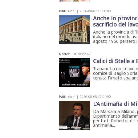
Menù
Istituzioni
| 2026-08-07 15:00:00
POLITICA
CRONACA
CORONAVIRUS
ECONOMIA
SPORT
CULTURA
SCUOLA
ANTIMAFIA
INCHIESTE
Anche in provinci
sacrificio del la
Anche la provincia di T
italiano nel mondo, ist
Sezioni
agosto 1956 persero la 
EDITORIALI
Native
| 07/08/2026
RUBRICHE
Calici di Stelle a
ISTITUZIONI
Trapani. La notte più 
CITTADINANZA
cornice di Baglio Sorìa
LETTERE
tenuta Firriato spalanca
OPINIONI
VIDEO
EVENTI
Istituzioni
| 2026-08-05 17:04:00
PODCAST
L’Antimafia di Mi
NATIVE
Da Marsala a Milano, p
ANNUNCI
Dipartimento dell’ammi
MOTORI
per tutti Roberto, è i
&
DINTORNI
antimafia...
TROVOLAVORO
RASSEGNA