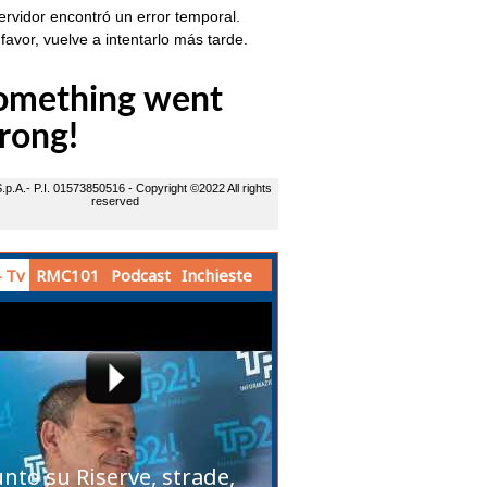
 Tv
RMC101
Podcast
Inchieste
unto su Riserve, strade,