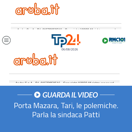
06/08/2026
Porta Mazara, Tari, le polemiche.
Parla la sindaca Patti